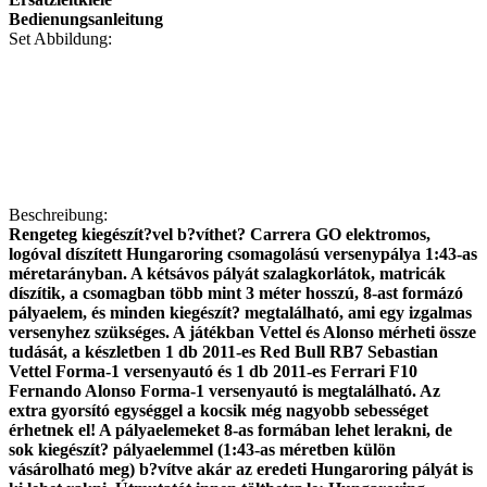
Bedienungsanleitung
Set Abbildung:
Beschreibung:
Rengeteg kiegészít?vel b?víthet? Carrera GO elektromos,
logóval díszített Hungaroring csomagolású versenypálya 1:43-as
méretarányban. A kétsávos pályát szalagkorlátok, matricák
díszítik, a csomagban több mint 3 méter hosszú, 8-ast formázó
pályaelem, és minden kiegészít? megtalálható, ami egy izgalmas
versenyhez szükséges. A játékban Vettel és Alonso mérheti össze
tudását, a készletben 1 db 2011-es Red Bull RB7 Sebastian
Vettel Forma-1 versenyautó és 1 db 2011-es Ferrari F10
Fernando Alonso Forma-1 versenyautó is megtalálható. Az
extra gyorsító egységgel a kocsik még nagyobb sebességet
érhetnek el! A pályaelemeket 8-as formában lehet lerakni, de
sok kiegészít? pályaelemmel (1:43-as méretben külön
vásárolható meg) b?vítve akár az eredeti Hungaroring pályát is