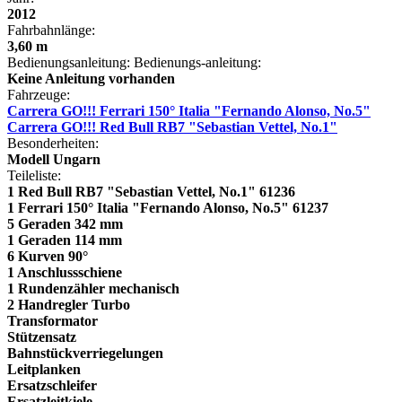
2012
Fahrbahnlänge:
3,60 m
Bedienungsanleitung:
Bedienungs-anleitung:
Keine Anleitung vorhanden
Fahrzeuge:
Carrera GO!!! Ferrari 150° Italia "Fernando Alonso, No.5"
Carrera GO!!! Red Bull RB7 "Sebastian Vettel, No.1"
Besonderheiten:
Modell Ungarn
Teileliste:
1 Red Bull RB7 "Sebastian Vettel, No.1" 61236
1 Ferrari 150° Italia "Fernando Alonso, No.5" 61237
5 Geraden 342 mm
1 Geraden 114 mm
6 Kurven 90°
1 Anschlussschiene
1 Rundenzähler mechanisch
2 Handregler Turbo
Transformator
Stützensatz
Bahnstückverriegelungen
Leitplanken
Ersatzschleifer
Ersatzleitkiele