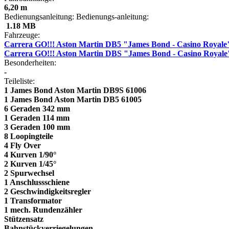
6,20 m
Bedienungsanleitung:
Bedienungs-anleitung:
1.18 MB
Fahrzeuge:
Carrera GO!!! Aston Martin DB5 "James Bond - Casino Royale
Carrera GO!!! Aston Martin DBS "James Bond - Casino Royale
Besonderheiten:
-
Teileliste:
1 James Bond Aston Martin DB9S 61006
1 James Bond Aston Martin DB5 61005
6 Geraden 342 mm
1 Geraden 114 mm
3 Geraden 100 mm
8 Loopingteile
4 Fly Over
4 Kurven 1/90°
2 Kurven 1/45°
2 Spurwechsel
1 Anschlussschiene
2 Geschwindigkeitsregler
1 Transformator
1 mech. Rundenzähler
Stützensatz
Bahnstückverriegelungen