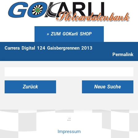
ZUM GOKarli SHOP
Carrera Digital 124 Gaisbergrennen 2013
Permalink
Zurück
Neue Suche
.::
Impressum