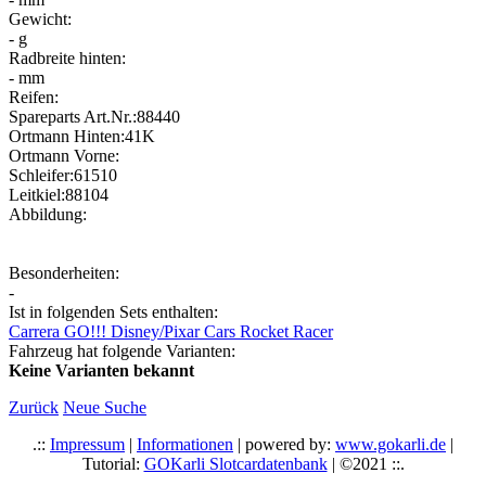
Gewicht:
- g
Radbreite hinten:
- mm
Reifen:
Spareparts Art.Nr.:88440
Ortmann Hinten:41K
Ortmann Vorne:
Schleifer:61510
Leitkiel:88104
Abbildung:
Besonderheiten:
-
Ist in folgenden Sets enthalten:
Carrera GO!!! Disney/Pixar Cars Rocket Racer
Fahrzeug hat folgende Varianten:
Keine Varianten bekannt
Zurück
Neue Suche
.::
Impressum
|
Informationen
| powered by:
www.gokarli.de
|
Tutorial:
GOKarli Slotcardatenbank
| ©2021 ::.