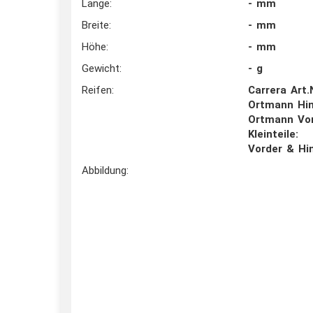
Länge:
- mm
Breite:
- mm
Höhe:
- mm
Gewicht:
- g
Reifen:
Carrera Art.
Ortmann Hin
Ortmann Vo
Kleinteile:
Vorder & Hi
Abbildung: