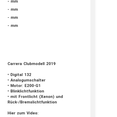
- mm
- mm
- mm
- mm
Carrera Clubmodell 2019
• Digital 132
• Analogumschalter
• Motor: E200-G1
• Blinklichtfunktion
• mit Frontlicht (Xenon) und
Rück-/Bremslichtfunktion
Hier zum Video: