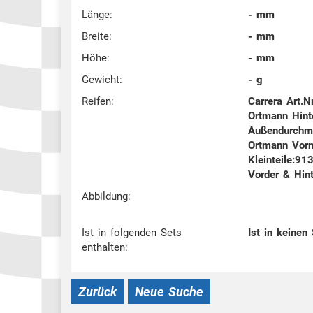
Länge:
- mm
Breite:
- mm
Höhe:
- mm
Gewicht:
- g
Reifen:
Carrera Art.N
Ortmann Hint
Außendurchm
Ortmann Vorn
Kleinteile:91
Vorder & Hin
Abbildung:
Ist in folgenden Sets
Ist in keinen
enthalten:
Zurück
Neue Suche