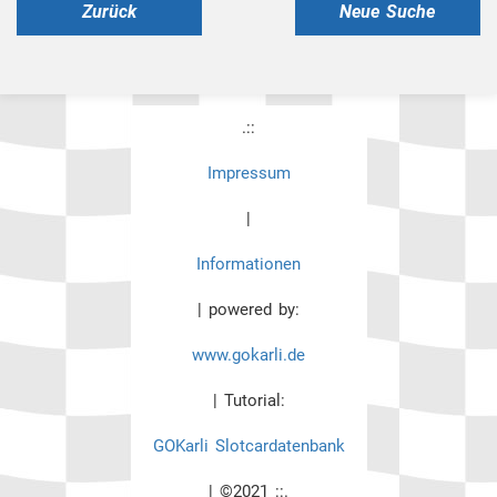
Zurück
Neue Suche
.::
Impressum
|
Informationen
| powered by:
www.gokarli.de
| Tutorial:
GOKarli Slotcardatenbank
| ©2021 ::.