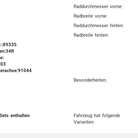
Raddurchmesser vorne:
Radbreite vorne:
Raddurchmesser hinten:
Radbreite hinten:
r.:89335
en:34R
e:
103
terachse:91044
Besonderheiten:
 Sets enthalten
Fahrzeug hat folgende
Varianten: